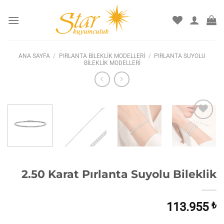
İçeriğe
atla
ANA SAYFA
/
PIRLANTA BILEKLIK MODELLERI
/
PIRLANTA SUYOLU
BILEKLIK MODELLERI
İstek
listesine
ekle
2.50 Karat Pırlanta Suyolu Bileklik
113.955
₺