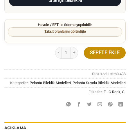
Ürün İçin Destek Al
Havale / EFT ile ödeme yapılabilir.
Taksit oranlarını görüntüle
2.50 Karat Pırlanta Suyolu Bileklik adet
SEPETE EKLE
Stok kodu:
strblk438
Kategoriler:
Pırlanta Bileklik Modelleri
,
Pırlanta Suyolu Bileklik Modelleri
Etiketler:
F - G Renk
,
SI
AÇIKLAMA