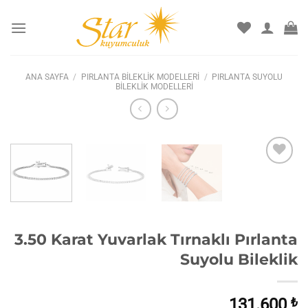
İçeriğe
atla
ANA SAYFA
/
PIRLANTA BILEKLIK MODELLERI
/
PIRLANTA SUYOLU
BILEKLIK MODELLERI
İstek
listesine
ekle
3.50 Karat Yuvarlak Tırnaklı Pırlanta
Suyolu Bileklik
131.600
₺