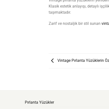
Vintage pırlanta yüzüklerin yeniden
Klasik estetik anlayışı, detaylı işç
taşımaktadır.
Zarif ve nostaljik bir stil sunan
vint
Vintage Pırlanta Yüzüklerin Öze
Pırlanta Yüzükler