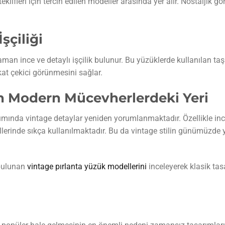
 teklifleri için tercih edilen modeller arasında yer alır. Nostalji
şçiliği
an ince ve detaylı işçilik bulunur. Bu yüzüklerde kullanılan taş 
at çekici görünmesini sağlar.
n Modern Mücevherlerdeki Yeri
nda vintage detaylar yeniden yorumlanmaktadır. Özellikle ince 
lerinde sıkça kullanılmaktadır. Bu da vintage stilin günümüzde 
bulunan
vintage pırlanta yüzük modellerini
inceleyerek klasik tas