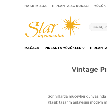
İçeriğe
HAKKIMIZDA
PIRLANTA 4C KURALI
YÜZÜK 
atla
Ara:
MAĞAZA
PIRLANTA YÜZÜKLER
PIRLANTA
Vintage P
Son yıllarda mücevher dünyasında di
Klasik tasarım anlayışını modern müc