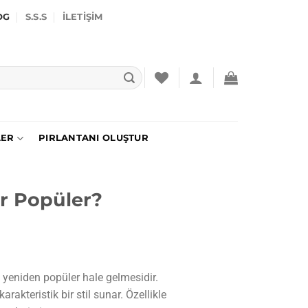
OG
S.S.S
İLETIŞIM
LER
PIRLANTANI OLUŞTUR
r Popüler?
 yeniden popüler hale gelmesidir.
akteristik bir stil sunar. Özellikle