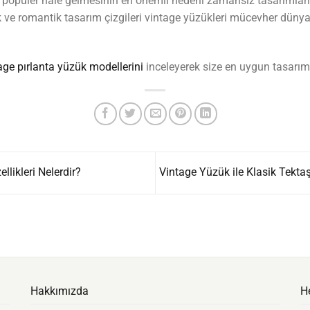
 popüler hale gelmesinin en önemli nedeni zamansız tasarımları 
ilik ve romantik tasarım çizgileri vintage yüzükleri mücevher dün
age pırlanta yüzük modellerini
inceleyerek size en uygun tasarımı 
llikleri Nelerdir?
Vintage Yüzük ile Klasik Tekta
Hakkımızda
H