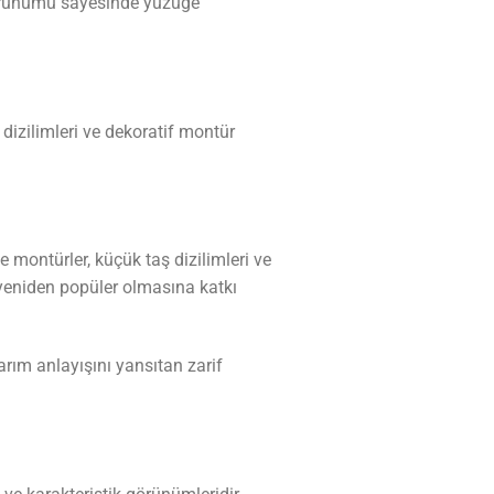
k görünümü sayesinde yüzüğe
dizilimleri ve dekoratif montür
montürler, küçük taş dizilimleri ve
yeniden popüler olmasına katkı
arım anlayışını yansıtan zarif