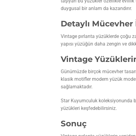
taşıyan bu yüzükler özellikle evlilik
duygusal bir anlam da kazandırır.
Detaylı Mücevher İ
Vintage pırlanta yüzüklerde çoğu zam
yapısı yüzüğün daha zengin ve dikk
Vintage Yüzükleri
Günümüzde birçok mücevher tasarımı
klasik motifler modern yüzük model
sağlamaktadır.
Star Kuyumculuk koleksiyonunda 
yüzükleri keşfedebilirsiniz.
Sonuç