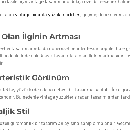
yan kişiler için vintage tasarımlar oldukça özel bir seçenek haline
er alan
vintage pırlanta yüzük modelleri
, geçmiş dönemlerin zar
r.
 Olan İlginin Artması
er tasarımlarında da dönemsel trendler tekrar popüler hale gele
 nedenlerinden biri klasik tasarımlara olan ilginin artmasıdır. İn
r.
kteristik Görünüm
ektaş yüzüklerden daha detaylı bir tasarıma sahiptir. İnce gravü
azandırır. Bu nedenle vintage yüzükler sıradan tasarımlardan fark
jik Stil
özelliği romantik bir tasarım anlayışına sahip olmalarıdır. Geçmiş