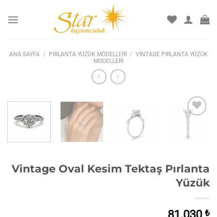
İçeriğe
atla
ANA SAYFA
/
PIRLANTA YÜZÜK MODELLERI
/
VINTAGE PIRLANTA YÜZÜK
MODELLERI
İstek
listesine
ekle
Vintage Oval Kesim Tektaş Pırlanta
Yüzük
81.030
₺