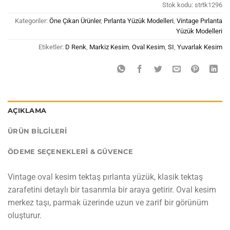
Stok kodu:
strtk1296
Kategoriler:
Öne Çıkan Ürünler
,
Pırlanta Yüzük Modelleri
,
Vintage Pırlanta
Yüzük Modelleri
Etiketler:
D Renk
,
Markiz Kesim
,
Oval Kesim
,
SI
,
Yuvarlak Kesim
AÇIKLAMA
ÜRÜN BILGILERI
ÖDEME SEÇENEKLERI & GÜVENCE
Vintage oval kesim tektaş pırlanta yüzük, klasik tektaş
zarafetini detaylı bir tasarımla bir araya getirir. Oval kesim
merkez taşı, parmak üzerinde uzun ve zarif bir görünüm
oluşturur.