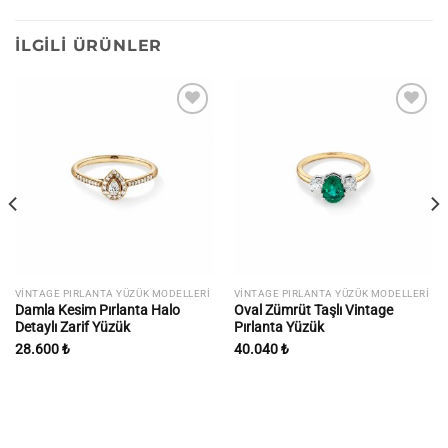
İLGILI ÜRÜNLER
İstek
İstek
listesine
listesine
ekle
ekle
VINTAGE PIRLANTA YÜZÜK MODELLERI
VINTAGE PIRLANTA YÜZÜK MODELLERI
Damla Kesim Pırlanta Halo
Oval Zümrüt Taşlı Vintage
Detaylı Zarif Yüzük
Pırlanta Yüzük
28.600
₺
40.040
₺