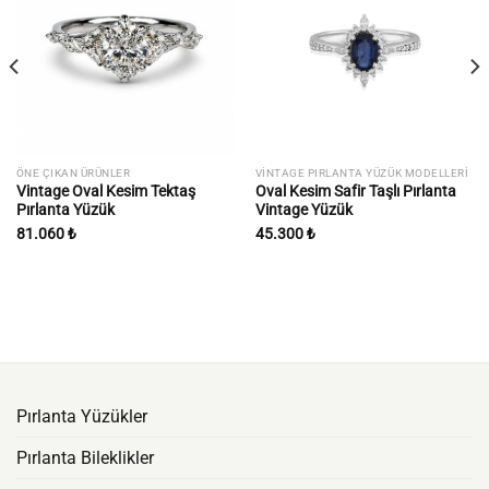
İstek
İstek
listesine
listesine
ekle
ekle
ÖNE ÇIKAN ÜRÜNLER
VINTAGE PIRLANTA YÜZÜK MODELLERI
Vintage Oval Kesim Tektaş
Oval Kesim Safir Taşlı Pırlanta
Pırlanta Yüzük
Vintage Yüzük
81.060
₺
45.300
₺
Pırlanta Yüzükler
Pırlanta Bileklikler