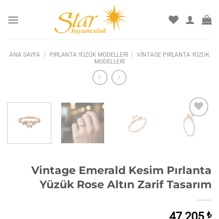
İçeriğe
atla
ANA SAYFA
/
PIRLANTA YÜZÜK MODELLERI
/
VINTAGE PIRLANTA YÜZÜK
MODELLERI
İstek
listesine
ekle
Vintage Emerald Kesim Pırlanta
Yüzük Rose Altın Zarif Tasarım
47.205
₺