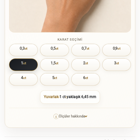
KARAT SEÇIMI
0,3
0,5
0,7
0,9
ct
ct
ct
ct
1
1,5
2
3
ct
ct
ct
ct
4
5
6
ct
ct
ct
Yuvarlak
1 ct
yaklaşık 6,45 mm
i
Ölçüler hakkında