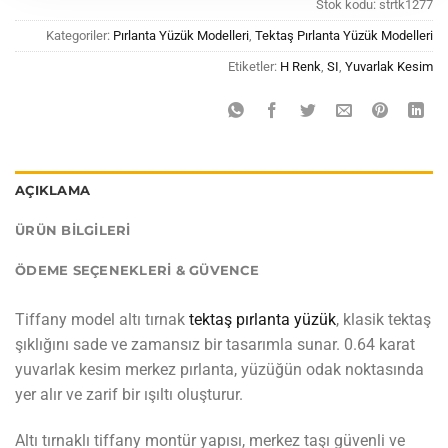
Stok kodu:
strtk1277
Kategoriler:
Pırlanta Yüzük Modelleri
,
Tektaş Pırlanta Yüzük Modelleri
Etiketler:
H Renk
,
SI
,
Yuvarlak Kesim
AÇIKLAMA
ÜRÜN BILGILERI
ÖDEME SEÇENEKLERI & GÜVENCE
Tiffany model altı tırnak
tektaş pırlanta yüzük
, klasik tektaş
şıklığını sade ve zamansız bir tasarımla sunar. 0.64 karat
yuvarlak kesim merkez pırlanta, yüzüğün odak noktasında
yer alır ve zarif bir ışıltı oluşturur.
Altı tırnaklı tiffany montür yapısı, merkez taşı güvenli ve