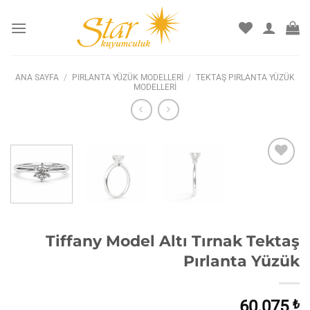
İçeriğe
atla
ANA SAYFA
/
PIRLANTA YÜZÜK MODELLERI
/
TEKTAŞ PIRLANTA YÜZÜK
MODELLERI
İstek
listesine
ekle
Tiffany Model Altı Tırnak Tektaş
Pırlanta Yüzük
60.075
₺