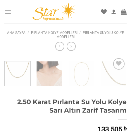
İçeriğe
atla
ANA SAYFA
/
PIRLANTA KOLYE MODELLERI
/
PIRLANTA SUYOLU KOLYE
MODELLERI
İstek
listesine
ekle
2.50 Karat Pırlanta Su Yolu Kolye
Sarı Altın Zarif Tasarım
133.505
₺