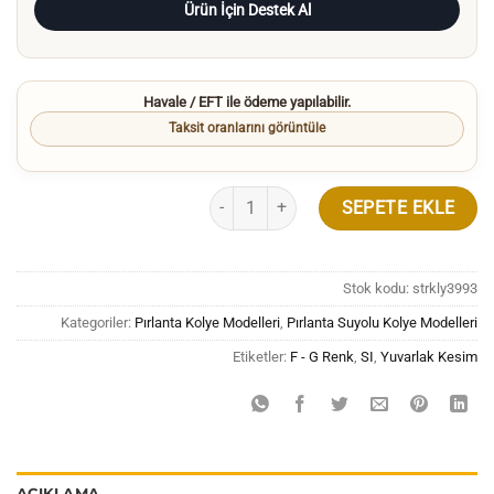
Ürün İçin Destek Al
Havale / EFT ile ödeme yapılabilir.
Taksit oranlarını görüntüle
2.50 Karat Pırlanta Su Yolu Kolye Sarı Altı
SEPETE EKLE
Stok kodu:
strkly3993
Kategoriler:
Pırlanta Kolye Modelleri
,
Pırlanta Suyolu Kolye Modelleri
Etiketler:
F - G Renk
,
SI
,
Yuvarlak Kesim
AÇIKLAMA