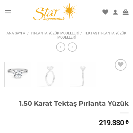
İçeriğe
atla
ANA SAYFA
/
PIRLANTA YÜZÜK MODELLERI
/
TEKTAŞ PIRLANTA YÜZÜK
MODELLERI
İstek
listesine
ekle
1.50 Karat Tektaş Pırlanta Yüzük
219.330
₺