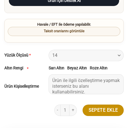
Ürün İçin Destek Al
Havale / EFT ile ödeme yapılabilir.
Taksit oranlarını görüntüle
Yüzük Ölçüsü
*
Altın Rengi
Sarı Altın
Beyaz Altın
Roze Altın
*
Ürün Kişiselleştirme
1.50 Karat Tektaş Pırlanta Yüzük adet
SEPETE EKLE