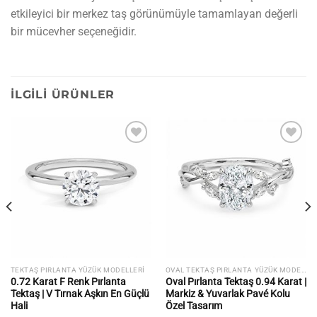
etkileyici bir merkez taş görünümüyle tamamlayan değerli
bir mücevher seçeneğidir.
İLGILI ÜRÜNLER
İstek
İstek
listesine
listesine
ekle
ekle
TEKTAŞ PIRLANTA YÜZÜK MODELLERI
OVAL TEKTAŞ PIRLANTA YÜZÜK MODELLERI
0.72 Karat F Renk Pırlanta
Oval Pırlanta Tektaş 0.94 Karat |
Tektaş | V Tırnak Aşkın En Güçlü
Markiz & Yuvarlak Pavé Kolu
Hali
Özel Tasarım