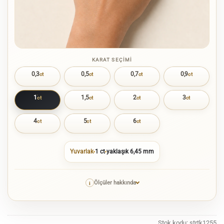
KARAT SEÇIMI
0,3
0,5
0,7
0,9
ct
ct
ct
ct
1
1,5
2
3
ct
ct
ct
ct
4
5
6
ct
ct
ct
Yuvarlak
1 ct
yaklaşık 6,45 mm
i
Ölçüler hakkında
Stok kodu:
strtk1255