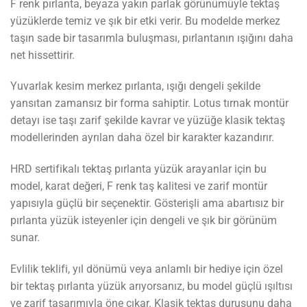
F renk pırlanta, beyaza yakın parlak görünümüyle tektaş
yüzüklerde temiz ve şık bir etki verir. Bu modelde merkez
taşın sade bir tasarımla buluşması, pırlantanın ışığını daha
net hissettirir.
Yuvarlak kesim merkez pırlanta, ışığı dengeli şekilde
yansıtan zamansız bir forma sahiptir. Lotus tırnak montür
detayı ise taşı zarif şekilde kavrar ve yüzüğe klasik tektaş
modellerinden ayrılan daha özel bir karakter kazandırır.
HRD sertifikalı tektaş pırlanta yüzük arayanlar için bu
model, karat değeri, F renk taş kalitesi ve zarif montür
yapısıyla güçlü bir seçenektir. Gösterişli ama abartısız bir
pırlanta yüzük isteyenler için dengeli ve şık bir görünüm
sunar.
Evlilik teklifi, yıl dönümü veya anlamlı bir hediye için özel
bir tektaş pırlanta yüzük arıyorsanız, bu model güçlü ışıltısı
ve zarif tasarımıyla öne çıkar. Klasik tektaş duruşunu daha