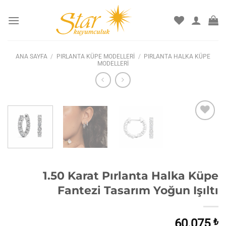
İçeriğe
atla
ANA SAYFA
/
PIRLANTA KÜPE MODELLERI
/
PIRLANTA HALKA KÜPE
MODELLERI
1.50 Karat Pırlanta Halka Küpe
Fantezi Tasarım Yoğun Işıltı
60.075
₺