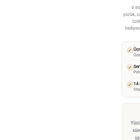
0.60
yüzük, za
özel
hediyesi
Ücr
✓
Öze
Ser
✓
Pır
14 
✓
Stan
Yüzü
sür
üz