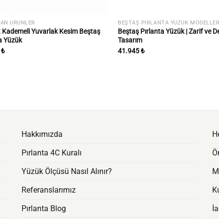
KAN ÜRÜNLER
BEŞTAŞ PIRLANTA YÜZÜK MODELLER
t Kademeli Yuvarlak Kesim Beştaş
Beştaş Pırlanta Yüzük | Zarif ve D
a Yüzük
Tasarım
5
₺
41.945
₺
Hakkımızda
H
Pırlanta 4C Kuralı
Ö
Yüzük Ölçüsü Nasıl Alınır?
M
Referanslarımız
Ku
Pırlanta Blog
İ