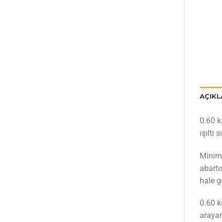
AÇIK
0.60 k
ışıltı
Minima
abartı
hale ge
0.60 k
arayan