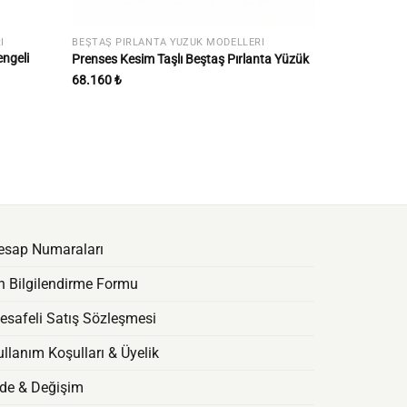
I
BEŞTAŞ PIRLANTA YÜZÜK MODELLERI
BEŞTAŞ PIRLA
engeli
Beştaş Pırlan
Prenses Kesim Taşlı Beştaş Pırlanta Yüzük
Modern Tasa
68.160
₺
42.900
₺
esap Numaraları
n Bilgilendirme Formu
esafeli Satış Sözleşmesi
llanım Koşulları & Üyelik
ade & Değişim