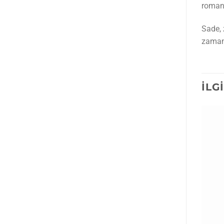
romant
Sade, 
zamans
İLG
İstek
İstek
listesine
listesine
ekle
ekle