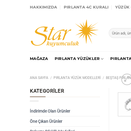
İçeriğe
HAKKIMIZDA
PIRLANTA 4C KURALI
YÜZÜK 
atla
Ara:
MAĞAZA
PIRLANTA YÜZÜKLER
PIRLANTA
ANA SAYFA
/
PIRLANTA YÜZÜK MODELLERI
/
BEŞTAŞ PIRLA
KATEGORİLER
İndirimde Olan Ürünler
Öne Çıkan Ürünler