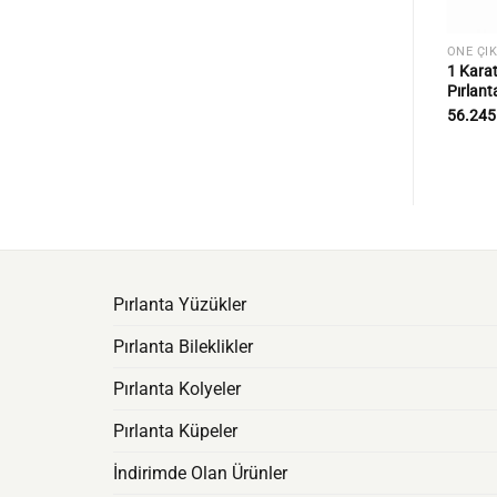
DELLERI
BEŞTAŞ PIRLANTA YÜZÜK MODELLERI
ÖNE ÇI
 Işıltı, Zarif
1 Kara
1 Karat Klasik Beştaş Pırlanta Yüzük
Pırlant
59.105
₺
56.24
Pırlanta Yüzükler
Pırlanta Bileklikler
Pırlanta Kolyeler
Pırlanta Küpeler
İndirimde Olan Ürünler