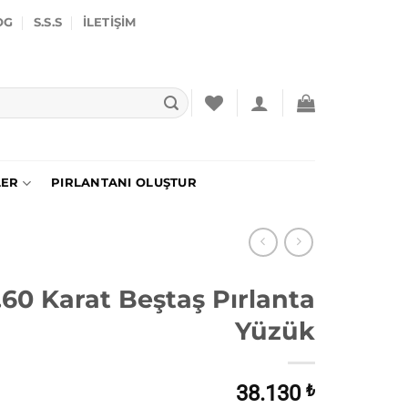
OG
S.S.S
İLETIŞIM
LER
PIRLANTANI OLUŞTUR
.60 Karat Beştaş Pırlanta
Yüzük
38.130
₺