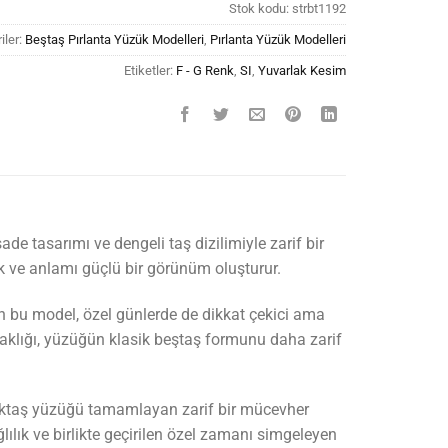
Stok kodu:
strbt1192
iler:
Beştaş Pırlanta Yüzük Modelleri
,
Pırlanta Yüzük Modelleri
Etiketler:
F - G Renk
,
SI
,
Yuvarlak Kesim
de tasarımı ve dengeli taş dizilimiyle zarif bir
şık ve anlamı güçlü bir görünüm oluşturur.
n bu model, özel günlerde de dikkat çekici ama
arlaklığı, yüzüğün klasik beştaş formunu daha zarif
tektaş yüzüğü tamamlayan zarif bir mücevher
ğlılık ve birlikte geçirilen özel zamanı simgeleyen