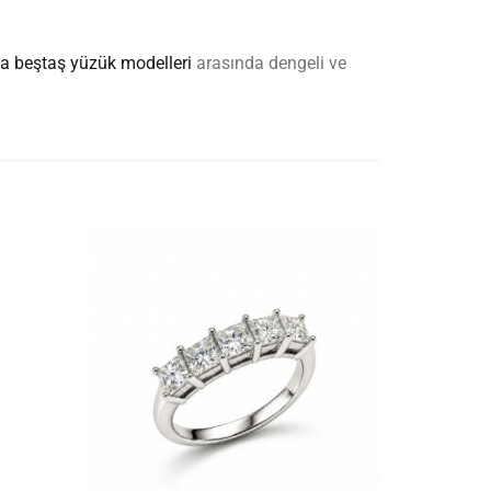
ta beştaş yüzük modelleri
arasında dengeli ve
İstek
İstek
listesine
listesine
ekle
ekle