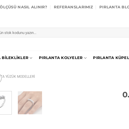
ÖLÇÜSÜ NASIL ALINIR?
REFERANSLARIMIZ
PIRLANTA BL
 BILEKLIKLER
PIRLANTA KOLYELER
PIRLANTA KÜPE
NTA YÜZÜK MODELLERI
0
İstek
listesine
ekle