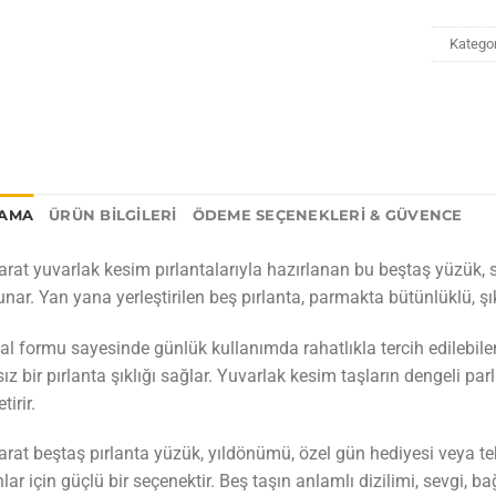
Kategor
LAMA
ÜRÜN BILGILERI
ÖDEME SEÇENEKLERI & GÜVENCE
arat yuvarlak kesim pırlantalarıyla hazırlanan bu beştaş yüzük, sa
 sunar. Yan yana yerleştirilen beş pırlanta, parmakta bütünlüklü, 
l formu sayesinde günlük kullanımda rahatlıkla tercih edilebile
sız bir pırlanta şıklığı sağlar. Yuvarlak kesim taşların dengeli p
tirir.
arat beştaş pırlanta yüzük, yıldönümü, özel gün hediyesi veya 
lar için güçlü bir seçenektir. Beş taşın anlamlı dizilimi, sevgi, ba