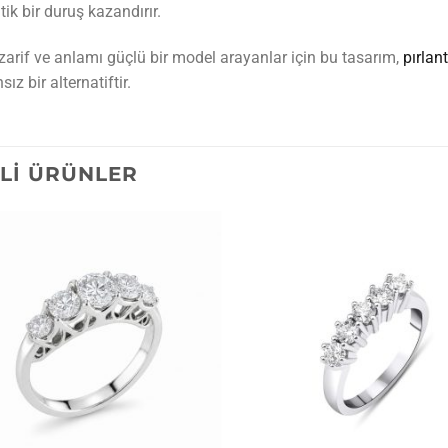
ik bir duruş kazandırır.
zarif ve anlamı güçlü bir model arayanlar için bu tasarım,
pırlan
ız bir alternatiftir.
ILI ÜRÜNLER
İstek
listesine
ekle