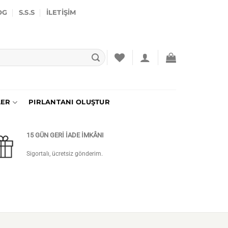
OG
S.S.S
İLETIŞIM
LER
PIRLANTANI OLUŞTUR
15 GÜN GERİ İADE İMKÂNI
Sigortalı, ücretsiz gönderim.