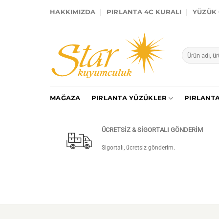
İçeriğe
HAKKIMIZDA
PIRLANTA 4C KURALI
YÜZÜK 
atla
Ara:
MAĞAZA
PIRLANTA YÜZÜKLER
PIRLANTA
ÜCRETSİZ & SİGORTALI GÖNDERİM
Sigortalı, ücretsiz gönderim.