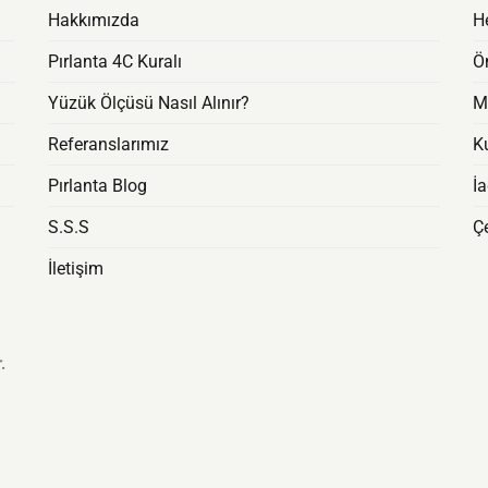
Hakkımızda
H
Pırlanta 4C Kuralı
Ö
Yüzük Ölçüsü Nasıl Alınır?
M
Referanslarımız
Ku
Pırlanta Blog
İ
S.S.S
Çe
İletişim
.